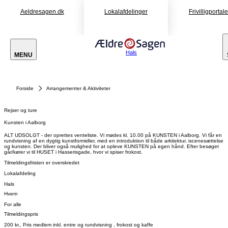
Aeldresagen.dk
Lokalafdelinger
Frivilligportal
Hals
MENU
Forside
Arrangementer & Aktiviteter
Rejser og ture
Kunsten i Aalborg
ALT UDSOLGT - der oprettes venteliste. Vi mødes kl. 10.00 på KUNSTEN i Aalborg. Vi får en
rundvisning af en dygtig kunstformidler, med en introduktion til både arkitektur, iscenesættelse
og kunsten. Der bliver også mulighed for at opleve KUNSTEN på egen hånd. Efter besøget
går/kører vi til HUSET i Hasserisgade, hvor vi spiser frokost.
Tilmeldingsfristen er overskredet
Lokalafdeling
Hals
Hvem
For alle
Tilmeldingspris
200 kr., Pris medlem inkl. entre og rundvisning , frokost og kaffe