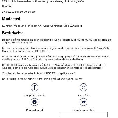
225 kr., Pris ikke-medlem inkl. entre og rundvisning, frokost og kaffe
Hvornår
27.08.2026 kl.10.00-14.30
Mødested
Kunsten, Museum of Modern Art, Kong Christians Alle 50, Aalborg
Beskrivelse
Booking på hjemmesiden eller tilmelding til Dorte Flensted, tlf. 61 85 09 60 senest den 18.
august. Min 25 deltagere.
Kunsten er et moderne kunstmuseum, tegnet af den verdensberømte arkitekt Alvar Aalto.
Museet blev opført i årene 1969-1972.
Under rundvisningen er der plads til både snak og spørgsmål. Samlingen viser kunstens
udvikling fra ca. 1890 og frem til i dag med skiftende særudstillinger.
Ca. kl. 13.00 slutter vi besøget på KUNSTEN og går/kører til HUSET, Hasserisgade 10,
Aalborg, som er hele Aalborgs kulturhus med koncerter, værksteder og udstillinger.
Vi spiser en let vegetarisk frokost i HUSETS hyggelige cafe`.
Det er muligt at tage bus nr. 3 fra Hals og stå af ved Sygehus Syd.
Del på facebook
Del på X
Print siden ud
Kopier og del link