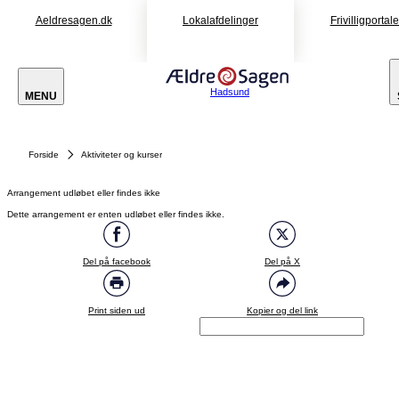
Aeldresagen.dk
Lokalafdelinger
Frivilligportal
Hadsund
MENU
Forside
Aktiviteter og kurser
Arrangement udløbet eller findes ikke
Dette arrangement er enten udløbet eller findes ikke.
Del på facebook
Del på X
Print siden ud
Kopier og del link