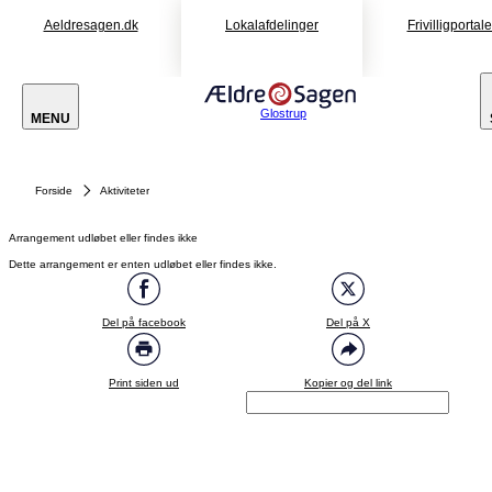
Aeldresagen.dk
Lokalafdelinger
Frivilligportal
Glostrup
MENU
Forside
Aktiviteter
Arrangement udløbet eller findes ikke
Dette arrangement er enten udløbet eller findes ikke.
Del på facebook
Del på X
Print siden ud
Kopier og del link