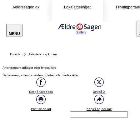
Aeldresagen.dk
Lokalafdelinger
Frivilligportal
Galten
MENU
Forside
Aktiviteter og kurser
Arrangement udløbet eller findes ikke
Dette arrangement er enten udløbet eller findes ikke.
Del på facebook
Del på X
Print siden ud
Kopier og del link