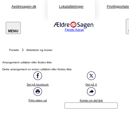
Aeldresagen.dk
Lokalafdelinger
Frivilligportal
Fjends-Karup
MENU
Forside
Aktiviteter og kurser
Arrangement udløbet eller findes ikke
Dette arrangement er enten udløbet eller findes ikke.
Del på facebook
Del på X
Print siden ud
Kopier og del link