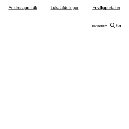
Aeldresagen.dk
Lokalafdelinger
Frivilligportalen
Søg
Bliv medlem