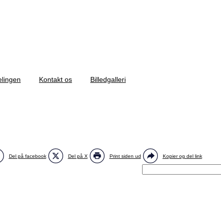
elingen
Kontakt os
Billedgalleri
Del på facebook
Del på X
Print siden ud
Kopier og del link