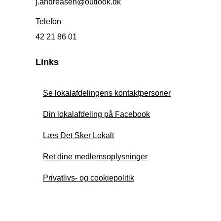
j.andreasen@outlook.dk
Telefon
42 21 86 01
Links
Se lokalafdelingens kontaktpersoner
Din lokalafdeling på Facebook
Læs Det Sker Lokalt
Ret dine medlemsoplysninger
Privatlivs- og cookiepolitik