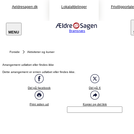
Aeldresagen.dk
Lokalafdelinger
Frivilligportal
Bramsnæs
MENU
Forside
Aktiviteter og kurser
Arrangement udløbet eller findes ikke
Dette arrangement er enten udløbet eller findes ikke.
Del på facebook
Del på X
Print siden ud
Kopier og del link