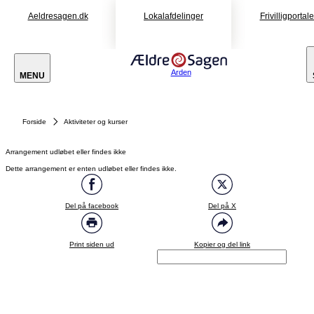
Aeldresagen.dk
Lokalafdelinger
Frivilligportal
Arden
MENU
Forside
Aktiviteter og kurser
Arrangement udløbet eller findes ikke
Dette arrangement er enten udløbet eller findes ikke.
Del på facebook
Del på X
Print siden ud
Kopier og del link