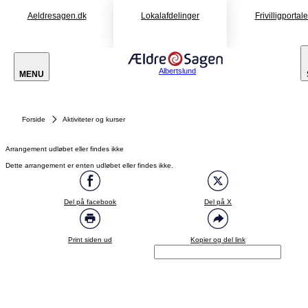
Aeldresagen.dk
Lokalafdelinger
Frivilligportal
Albertslund
MENU
Forside
Aktiviteter og kurser
Arrangement udløbet eller findes ikke
Dette arrangement er enten udløbet eller findes ikke.
Del på facebook
Del på X
Print siden ud
Kopier og del link