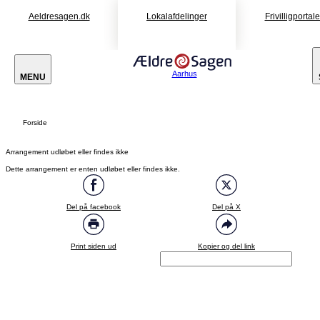
Aeldresagen.dk
Lokalafdelinger
Frivilligportal
Aarhus
MENU
Forside
Arrangement udløbet eller findes ikke
Dette arrangement er enten udløbet eller findes ikke.
Del på facebook
Del på X
Print siden ud
Kopier og del link