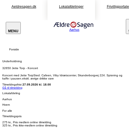
Aeldresagen.dk
Lokalafdelinger
Frivilligportal
Aarhus
MENU
Forside
Underholdning
32650 Jette Torp - Koncert
Koncert med Jette TorpSted: Cafeen, Viby Idrætscenter, Skanderborgvej 224. Spisning og
kaffe i pausen.ekskl. øvrige drikke vare
Tilmeldingsfrist
27.09.2026 kl. 18.00
Gå til tilmelding
Lokalafdeling
Aarhus
Hvem
For alle
Tilmeldingspris
275 kr., Pris medlem online tilmelding
325 kr., Pris ikke-medlem online tilmelding