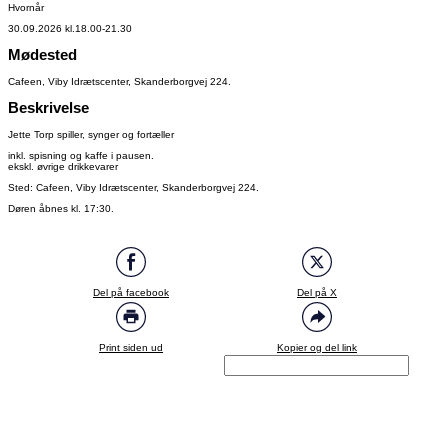
Hvornår
30.09.2026 kl.18.00-21.30
Mødested
Cafeen, Viby Idrætscenter, Skanderborgvej 224.
Beskrivelse
Jette Torp spiller, synger og fortæller
inkl. spisning og kaffe i pausen.
ekskl. øvrige drikkevarer
Sted: Cafeen, Viby Idrætscenter, Skanderborgvej 224.
Døren åbnes kl. 17:30.
Del på facebook
Del på X
Print siden ud
Kopier og del link