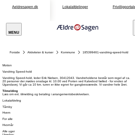
Aeldresagen.dk
Lokalafdelinger
Frivilligportal
MENU
Forside
Aktiviteter & kurser
Kommune
185399461-vandring-speed-hold
Motion
Vandring Speed-hold
Vandring Speed-hold, leder Erik Nielsen, 30412043. Vandreholdene består som regel af ca.
20 personer der mødes onsdage kl. 10.00 ved Porten ved Kalvebod fælled - for enden af
Ugandavej. Vi går ca 10 km. turen er ikke egnet for gangbesværede. Vi vandrer hele året.
Tilmelding
Læs om evt. tilmelding og betaling i arrangementsbeskrivelsen.
Lokalafdeling
Tårnby
Hvem
For alle
Hvornår
Alle uger
Ugedag: