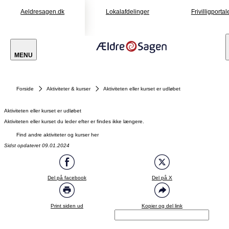
Aeldresagen.dk
Lokalafdelinger
Frivilligportal
MENU
Forside
Aktiviteter & kurser
Aktiviteten eller kurset er udløbet
Aktiviteten eller kurset er udløbet
Aktiviteten eller kurset du leder efter er findes ikke længere.
Find andre aktiviteter og kurser her
Sidst opdateret 09.01.2024
Del på facebook
Del på X
Print siden ud
Kopier og del link