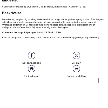
Mødested
Kulturcenter Mariehøj, Øverødvej 246 B, Holte, mødelokale "Kulturen" 1. sal
Beskrivelse
Formålet e r, at give dig mod og sikkerhed til at bruge det engelske sprog aktivt både i rejse,-
arbejdes- og sociale sammenhænge. Vi taler om aktuelle emner, kultur, rejser og små
hverdags situationer. Vi arbejder med korte tekster, små rollespil og diskussioner i en
afslappet atmosfære, hvor fejl er en naturlig del af læringen.
Vi mødes tirsdage i lige uger fra kl. 14.00 til 15.30
Kontakt Stephen G. Pickering på tlf. 40 86 41 13 for nærmere oplysninger og tilmelding.
Del på facebook
Del på X
Print siden ud
Kopier og del link