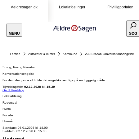
Aeldresagen.dk
Lokalafdelinger
Frivilligportalen
MENU
SØG
Forside
Aktiviteter & kurser
Kommune
230326246-konversationsengelsk
Sprog, film og litteratur
Konversationsengelsk
For dem der gerne vil holde det engelske ved lige på en hyggelig måde.
Tilmeldingsfrist
02.12.2028 kl. 15.30
Gå til tilmelding
Lokalafdeling
Rudersdal
Hvem
For alle
Hvornår
Startdato: 06.01.2026 kl. 14.00
Slutdato: 02.12.2028 kl. 15.30