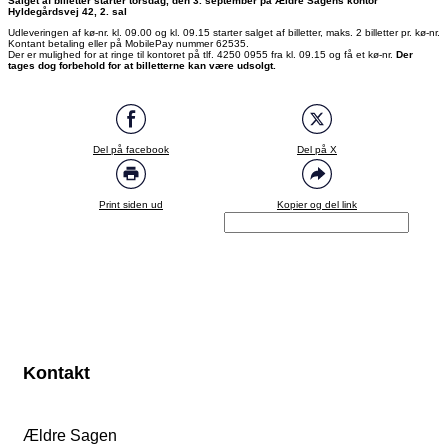
Salget af billetter starter torsdag, den 3. september på Ældre Sagens kontor
Hyldegårdsvej 42, 2. sal
Udleveringen af kø-nr. kl. 09.00 og kl. 09.15 starter salget af billetter, maks. 2 billetter pr. kø-nr.
Kontant betaling eller på MobilePay nummer 62535.
Der er mulighed for at ringe til kontoret på tlf. 4250 0955 fra kl. 09.15 og få et kø-nr.
Der
tages dog forbehold for at billetterne kan være udsolgt.
Del på facebook
Del på X
Print siden ud
Kopier og del link
Kontakt
Ældre Sagen