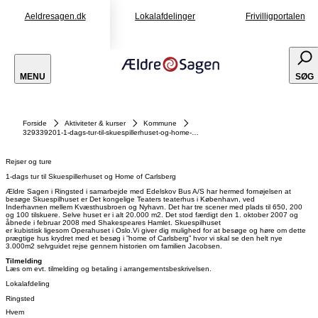
Aeldresagen.dk
Lokalafdelinger
Frivilligportalen
MENU
SØG
Forside
Aktiviteter & kurser
Kommune
329339201-1-dags-tur-til-skuespillerhuset-og-home-of-carlsberg
Rejser og ture
1-dags tur til Skuespillerhuset og Home of Carlsberg
Ældre Sagen i Ringsted i samarbejde med Edelskov Bus A/S har hermed fornøjelsen at
besøge Skuespilhuset er Det kongelige Teaters teaterhus i København, ved
Inderhavnen mellem Kvæsthusbroen og Nyhavn. Det har tre scener med plads til 650, 200
og 100 tilskuere. Selve huset er i alt 20.000 m2. Det stod færdigt den 1. oktober 2007 og
åbnede i februar 2008 med Shakespeares Hamlet. Skuespilhuset
er kubistisk ligesom Operahuset i Oslo.Vi giver dig mulighed for at besøge og høre om dette
prægtige hus krydret med et besøg i ”home of Carlsberg” hvor vi skal se den helt nye
3.000m2 selvguidet rejse gennem historien om familien Jacobsen.
Tilmelding
Læs om evt. tilmelding og betaling i arrangementsbeskrivelsen.
Lokalafdeling
Ringsted
Hvem