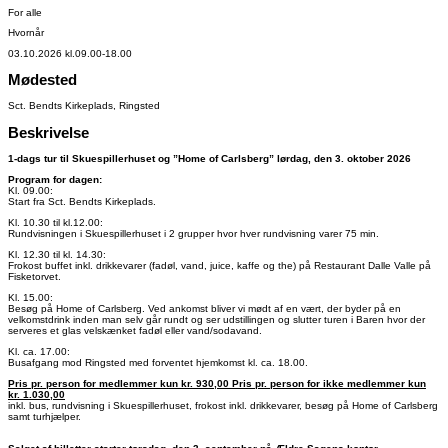
For alle
Hvornår
03.10.2026 kl.09.00-18.00
Mødested
Sct. Bendts Kirkeplads, Ringsted
Beskrivelse
1-dags tur til Skuespillerhuset og ”Home of Carlsberg” lørdag, den 3. oktober 2026
Program for dagen:
Kl. 09.00:
Start fra Sct. Bendts Kirkeplads.
Kl. 10.30 til kl.12.00:
Rundvisningen i Skuespillerhuset i 2 grupper hvor hver rundvisning varer 75 min.
Kl. 12.30 til kl. 14.30:
Frokost buffet inkl. drikkevarer (fadøl, vand, juice, kaffe og the) på Restaurant Dalle Valle på
Fisketorvet.
Kl. 15.00:
Besøg på Home of Carlsberg. Ved ankomst bliver vi mødt af en vært, der byder på en
velkomstdrink inden man selv går rundt og ser udstillingen og slutter turen i Baren hvor der
serveres et glas velskænket fadøl eller vand/sodavand.
Kl. ca. 17.00:
Busafgang mod Ringsted med forventet hjemkomst kl. ca. 18.00.
Pris pr. person for medlemmer kun kr. 930,00 Pris pr. person for ikke medlemmer kun
kr. 1.030,00
inkl. bus, rundvisning i Skuespillerhuset, frokost inkl. drikkevarer, besøg på Home of Carlsberg
samt turhjælper.