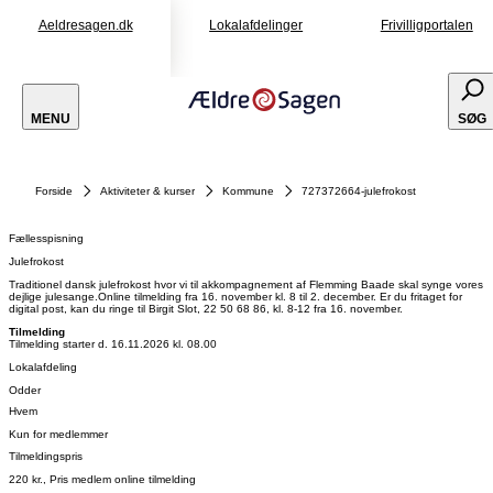
Aeldresagen.dk
Lokalafdelinger
Frivilligportalen
MENU
SØG
Forside
Aktiviteter & kurser
Kommune
727372664-julefrokost
Fællesspisning
Julefrokost
Traditionel dansk julefrokost hvor vi til akkompagnement af Flemming Baade skal synge vores
dejlige julesange.Online tilmelding fra 16. november kl. 8 til 2. december. Er du fritaget for
digital post, kan du ringe til Birgit Slot, 22 50 68 86, kl. 8-12 fra 16. november.
Tilmelding
Tilmelding starter d. 16.11.2026 kl. 08.00
Lokalafdeling
Odder
Hvem
Kun for medlemmer
Tilmeldingspris
220 kr., Pris medlem online tilmelding