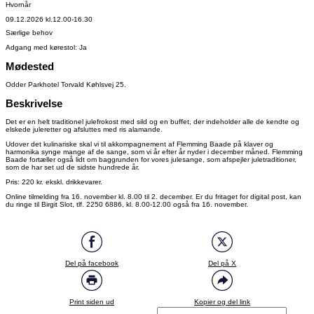
Hvornår
09.12.2026 kl.12.00-16.30
Særlige behov
Adgang med kørestol: Ja
Mødested
Odder Parkhotel Torvald Køhlsvej 25.
Beskrivelse
Det er en helt traditionel julefrokost med sild og en buffet, der indeholder alle de kendte og
elskede juleretter og afsluttes med ris alamande.
Udover det kulinariske skal vi til akkompagnement af Flemming Baade på klaver og
harmonika synge mange af de sange, som vi år efter år nyder i december måned. Flemming
Baade fortæller også lidt om baggrunden for vores julesange, som afspejler juletraditioner,
som de har set ud de sidste hundrede år.
Pris: 220 kr. ekskl. drikkevarer.
Online tilmelding fra 16. november kl. 8.00 til 2. december. Er du fritaget for digital post, kan
du ringe til Birgit Slot, tlf. 2250 6886, kl. 8.00-12.00 også fra 16. november.
Del på facebook
Del på X
Print siden ud
Kopier og del link