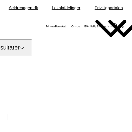
Aeldresagen.dk
Lokalafdelinger
Frivilligportalen
Søg
Mit medlemskab
Om os
Bliv frivillig
Bliv medlem
ultater