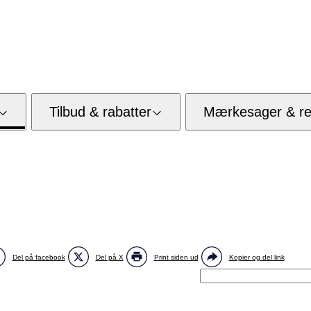
Tilbud & rabatter
Mærkesager & res
Del på facebook
Del på X
Print siden ud
Kopier og del link