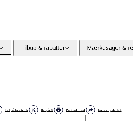
Tilbud & rabatter
Mærkesager & res
Del på facebook
Del på X
Print siden ud
Kopier og del link