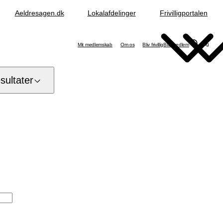
Aeldresagen.dk
Lokalafdelinger
Frivilligportalen
Søg
Mit medlemskab
Om os
Bliv frivillig
Bliv medlem
ultater