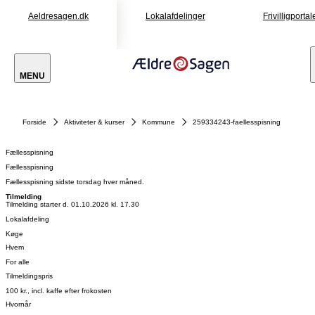
Aeldresagen.dk
Lokalafdelinger
Frivilligportal
MENU
Forside
Aktiviteter & kurser
Kommune
259334243-faellesspisning
Fællesspisning
Fællesspisning
Fællesspisning sidste torsdag hver måned.
Tilmelding
Tilmelding starter d. 01.10.2026 kl. 17.30
Lokalafdeling
Køge
Hvem
For alle
Tilmeldingspris
100 kr., incl. kaffe efter frokosten
Hvornår