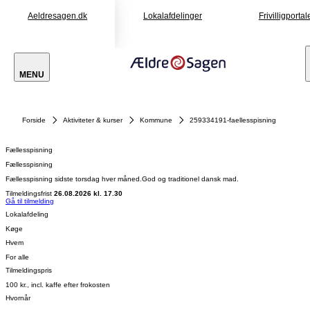
Aeldresagen.dk
Lokalafdelinger
Frivilligportal
MENU
Forside
Aktiviteter & kurser
Kommune
259334191-faellesspisning
Fællesspisning
Fællesspisning
Fællesspisning sidste torsdag hver måned.God og traditionel dansk mad.
Tilmeldingsfrist
26.08.2026 kl. 17.30
Gå til tilmelding
Lokalafdeling
Køge
Hvem
For alle
Tilmeldingspris
100 kr., incl. kaffe efter frokosten
Hvornår