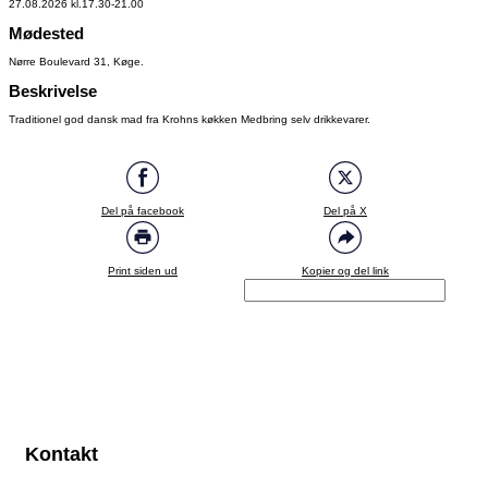
27.08.2026 kl.17.30-21.00
Mødested
Nørre Boulevard 31, Køge.
Beskrivelse
Traditionel god dansk mad fra Krohns køkken Medbring selv drikkevarer.
Del på facebook
Del på X
Print siden ud
Kopier og del link
Kontakt