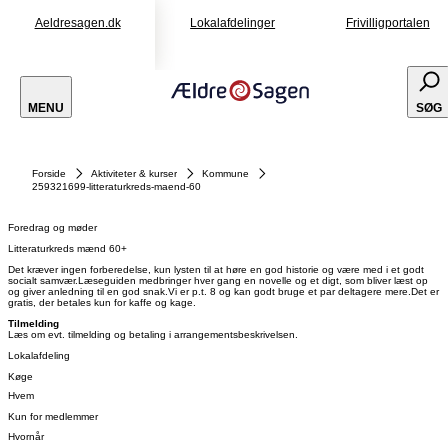
Aeldresagen.dk
Lokalafdelinger
Frivilligportalen
MENU
SØG
Forside
Aktiviteter & kurser
Kommune
259321699-litteraturkreds-maend-60
Foredrag og møder
Litteraturkreds mænd 60+
Det kræver ingen forberedelse, kun lysten til at høre en god historie og være med i et godt
socialt samvær.Læseguiden medbringer hver gang en novelle og et digt, som bliver læst op
og giver anledning til en god snak.Vi er p.t. 8 og kan godt bruge et par deltagere mere.Det er
gratis, der betales kun for kaffe og kage.
Tilmelding
Læs om evt. tilmelding og betaling i arrangementsbeskrivelsen.
Lokalafdeling
Køge
Hvem
Kun for medlemmer
Hvornår