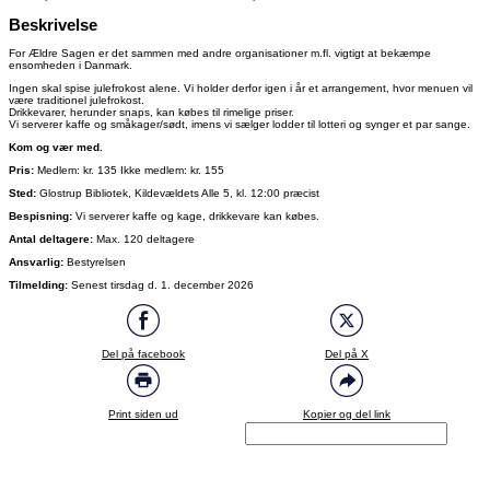
Beskrivelse
For Ældre Sagen er det sammen med andre organisationer m.fl. vigtigt at bekæmpe
ensomheden i Danmark.
Ingen skal spise julefrokost alene. Vi holder derfor igen i år et arrangement, hvor menuen vil
være traditionel julefrokost.
Drikkevarer, herunder snaps, kan købes til rimelige priser.
Vi serverer kaffe og småkager/sødt, imens vi sælger lodder til lotteri og synger et par sange.
Kom og vær med.
Pris:
Medlem: kr. 135 Ikke medlem: kr. 155
Sted:
Glostrup Bibliotek, Kildevældets Alle 5, kl. 12:00 præcist
Bespisning:
Vi serverer kaffe og kage, drikkevare kan købes.
Antal deltagere:
Max. 120 deltagere
Ansvarlig:
Bestyrelsen
Tilmelding:
Senest tirsdag d. 1. december 2026
Del på facebook
Del på X
Print siden ud
Kopier og del link