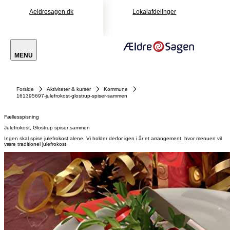
Aeldresagen.dk
Lokalafdelinger
MENU
Forside
Aktiviteter & kurser
Kommune
161395697-julefrokost-glostrup-spiser-sammen
Fællesspisning
Julefrokost, Glostrup spiser sammen
Ingen skal spise julefrokost alene. Vi holder derfor igen i år et arrangement, hvor menuen vil
være traditionel julefrokost.