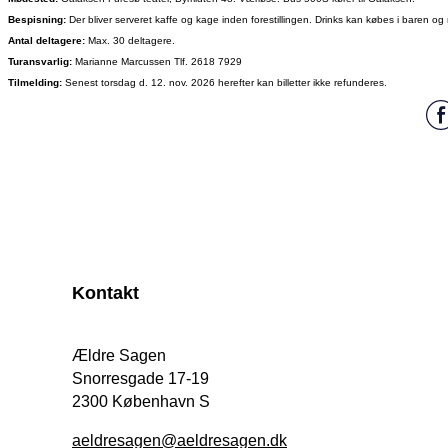
Bespisning:
Der bliver serveret kaffe og kage inden forestillingen. Drinks kan købes i baren o
Antal deltagere:
Max. 30 deltagere.
Turansvarlig:
Marianne Marcussen Tlf. 2618 7929
Tilmelding:
Senest torsdag d. 12. nov. 2026 herefter kan billetter ikke refunderes.
Kontakt
Ældre Sagen
Snorresgade 17-19
2300 København S
aeldresagen@aeldresagen.dk