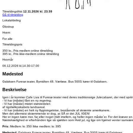
Tilmeldingsfrist
12.11.2026 kl. 23.59
Gå til tilmelding
Lokalafdeling
Glostrup
Hvem
For alle
Tilmeldingspris
350 kr., Pris medlem online tilmelding
395 kr., Pris ikke-medlem online tilmelding
Hvornår
06.12.2026 kl.14.30-17.00
Mødested
Galaksen Furesø teater, Bymidten 48. Værløse. Bus 500S kører til Galaksen.
Beskrivelse
Igen i år kommer Cafe Liva til Furesø teater med deres traditionsrige Julecabaret, der med sprit
- Vi har (måske) fået en ny regering.
- Vi har (måske) mistet størstedelen
af rigsfællesskabets landsareal.
- Vi har (måske) en helt ny flygtningekrise, bestående af skræmte amerikanere.
Men det allermest skræmmende er dog, at SÅ er det JUL IGEN!
Her er ingen kære mor, far eller noget midt imellem, og heller ingen måske`er. For det kræver en
Næstekærlighed er efterhånden lige så sjælden som Hvid jul, og lige om hjørnet venter samvæ
Pris:
Medlem: kr. 350 Ikke medlem: kr. 395
Mødested:
Galaksen Furesø teater, Bymidten 48. Værløse. Bus 500S kører til Galaksen.