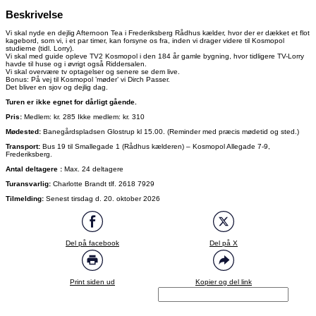
Beskrivelse
Vi skal nyde en dejlig Afternoon Tea i Frederiksberg Rådhus kælder, hvor der er dækket et flot
kagebord, som vi, i et par timer, kan forsyne os fra, inden vi drager videre til Kosmopol
studierne (tidl. Lorry).
Vi skal med guide opleve TV2 Kosmopol i den 184 år gamle bygning, hvor tidligere TV-Lorry
havde til huse og i øvrigt også Riddersalen.
Vi skal overvære tv optagelser og senere se dem live.
Bonus: På vej til Kosmopol ’møder’ vi Dirch Passer.
Det bliver en sjov og dejlig dag.
Turen er ikke egnet for dårligt gående.
Pris:
Medlem: kr. 285 Ikke medlem: kr. 310
Mødested:
Banegårdspladsen Glostrup kl 15.00. (Reminder med præcis mødetid og sted.)
Transport:
Bus 19 til Smallegade 1 (Rådhus kælderen) – Kosmopol Allegade 7-9,
Frederiksberg.
Antal deltagere :
Max. 24 deltagere
Turansvarlig:
Charlotte Brandt tlf. 2618 7929
Tilmelding:
Senest tirsdag d. 20. oktober 2026
Del på facebook
Del på X
Print siden ud
Kopier og del link