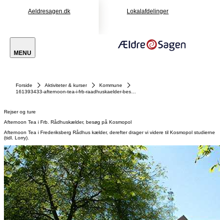
Aeldresagen.dk
Lokalafdelinger
MENU
Forside
Aktiviteter & kurser
Kommune
161393433-afternoon-tea-i-frb-raadhuskaelder-besoeg-paa-kosmopol
Rejser og ture
Afternoon Tea i Frb. Rådhuskælder, besøg på Kosmopol
Afternoon Tea i Frederiksberg Rådhus kælder, derefter drager vi videre til Kosmopol studierne
(tidl. Lorry).