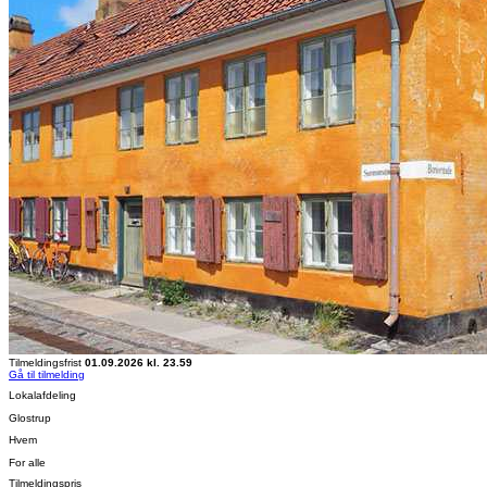
Tilmeldingsfrist
01.09.2026 kl. 23.59
Gå til tilmelding
Lokalafdeling
Glostrup
Hvem
For alle
Tilmeldingspris