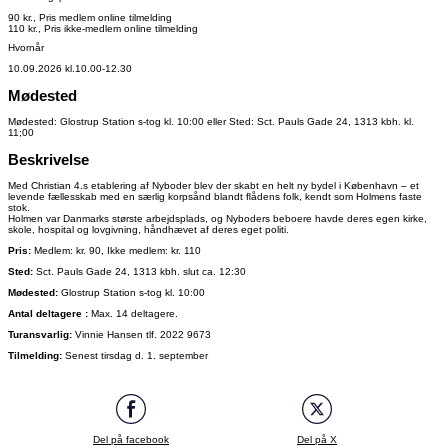
90 kr., Pris medlem online tilmelding
110 kr., Pris ikke-medlem online tilmelding
Hvornår
10.09.2026 kl.10.00-12.30
Mødested
Mødested: Glostrup Station s-tog kl. 10:00 eller Sted: Sct. Pauls Gade 24, 1313 kbh. kl.
11;00
Beskrivelse
Med Christian 4.s etablering af Nyboder blev der skabt en helt ny bydel i København – et
levende fællesskab med
en
særlig
korpsånd
blandt
ﬂådens folk, kendt som Holmens faste
stok.
Holmen var Danmarks største arbejdsplads, og Nyboders beboere havde deres egen kirke,
skole, hospital og lovgivning, håndhævet af deres eget politi.
Pris:
Medlem: kr. 90, Ikke medlem: kr. 110
Sted:
Sct. Pauls Gade 24, 1313 kbh. slut ca. 12:30
Mødested:
Glostrup Station s-tog kl. 10:00
Antal deltagere :
Max. 14 deltagere.
Turansvarlig:
Vinnie Hansen tlf. 2022 9673
Tilmelding:
Senest tirsdag d. 1. september
Del på facebook
Del på X