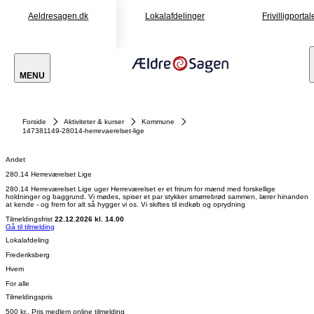
Aeldresagen.dk
Lokalafdelinger
Frivilligportal
MENU
Forside
Aktiviteter & kurser
Kommune
147381149-28014-herrevaerelset-lige
Andet
280.14 Herreværelset Lige
280.14 Herreværelset Lige uger Herreværelset er et frirum for mænd med forskellige
holdninger og baggrund. Vi mødes, spiser et par stykker smørrebrød sammen, lærer hinanden
at kende - og frem for alt så hygger vi os. Vi skiftes til indkøb og oprydning
Tilmeldingsfrist
22.12.2026 kl. 14.00
Gå til tilmelding
Lokalafdeling
Frederiksberg
Hvem
For alle
Tilmeldingspris
500 kr., Pris medlem online tilmelding