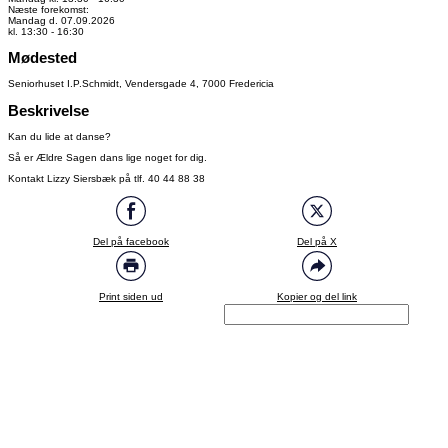
Næste forekomst:
Mandag d. 07.09.2026
kl. 13:30 - 16:30
Mødested
Seniorhuset I.P.Schmidt, Vendersgade 4, 7000 Fredericia
Beskrivelse
Kan du lide at danse?
Så er Ældre Sagen dans lige noget for dig.
Kontakt Lizzy Siersbæk på tlf. 40 44 88 38
Del på facebook
Del på X
Print siden ud
Kopier og del link