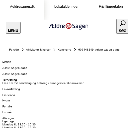
Aeldresagen.dk
Lokalafdelinger
Frivilligportalen
MENU
SØG
Forside
Aktiviteter & kurser
Kommune
607448249-aeldre-sagen-dans
Motion
Ældre Sagen dans
Ældre Sagen dans
Tilmelding
Læs om evt. tilmelding og betaling i arrangementsbeskrivelsen.
Lokalafdeling
Fredericia
Hvem
For alle
Hvornår
Alle uger
Ugedage:
Mandag kl. 13:30 - 16:30
Mandag kl. 13:30 - 16:30