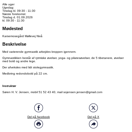
Alle uger
Ugedag:
Tirsdag kl. 09:30 - 11:30
Næste forekomst:
Tirsdag d. 01.09.2026
kl. 09:30 - 11:30
Mødested
Karsemosegård Møllevej Nivå
Beskrivelse
Med varierende gymnastik arbejdes kroppen igennem.
Gymnastikken består af rytmiske øvelser, yoga- og pilatesøvelser, de 5 tibetanere, øvelser
med bold og andre lege.
Der afveksles med lidt stolegymnastik.
Medbring redondobold på 22 cm.
Instruktør
Søren H. V. Jensen, mobil 51 52 43 40, mail sojensen.jensen@gmail.com
Del på facebook
Del på X