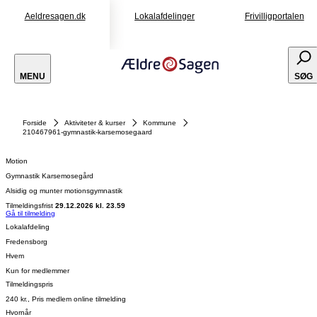
Aeldresagen.dk
Lokalafdelinger
Frivilligportalen
MENU
SØG
Forside
Aktiviteter & kurser
Kommune
210467961-gymnastik-karsemosegaard
Motion
Gymnastik Karsemosegård
Alsidig og munter motionsgymnastik
Tilmeldingsfrist
29.12.2026 kl. 23.59
Gå til tilmelding
Lokalafdeling
Fredensborg
Hvem
Kun for medlemmer
Tilmeldingspris
240 kr., Pris medlem online tilmelding
Hvornår