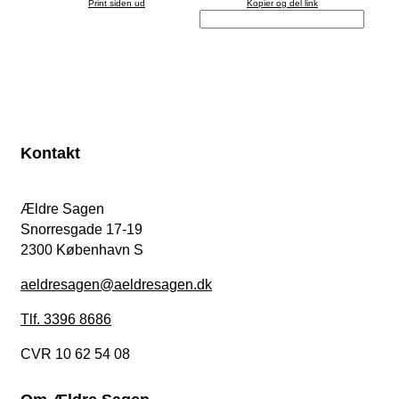
Print siden ud
Kopier og del link
Kontakt
Ældre Sagen
Snorresgade 17-19
2300 København S
aeldresagen@aeldresagen.dk
Tlf. 3396 8686
CVR 10 62 54 08