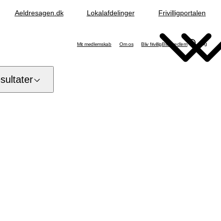
Aeldresagen.dk
Lokalafdelinger
Frivilligportalen
Søg
Mit medlemskab
Om os
Bliv frivillig
Bliv medlem
ultater