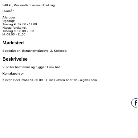
240 kr., Pris medlem online tilmelding
Hvornår
Alle uger
Ugedag:
Tirsdag kl. 09:00 - 11:00
Næste forekomst:
Tirsdag d. 08.09.2026
kl. 09:00 - 11:00
Mødested
Bøgegården, Brønsholmgårdsvej 2, Kokkedal
Beskrivelse
Vi spiller bordtennis og hygger. Husk bat.
Kontaktperson
Kirsten Boel, mobil 51 30 09 81, mail kirsten.boel1862@gmail.com