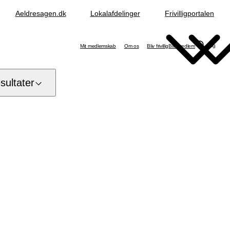
Aeldresagen.dk
Lokalafdelinger
Frivilligportalen
Søg
Mit medlemskab
Om os
Bliv frivillig
Bliv medlem
ultater