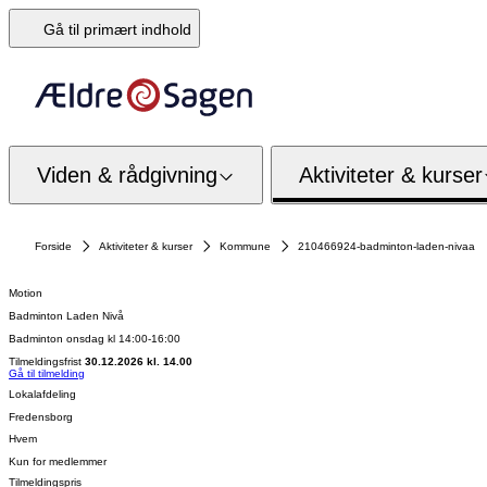
Gå til primært indhold
Viden & rådgivning
Aktiviteter & kurser
Forside
Aktiviteter & kurser
Kommune
210466924-badminton-laden-nivaa
Motion
Badminton Laden Nivå
Badminton onsdag kl 14:00-16:00
Tilmeldingsfrist
30.12.2026 kl. 14.00
Gå til tilmelding
Lokalafdeling
Fredensborg
Hvem
Kun for medlemmer
Tilmeldingspris