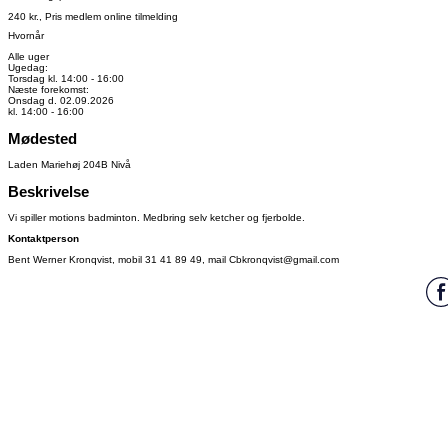
240 kr., Pris medlem online tilmelding
Hvornår
Alle uger
Ugedag:
Torsdag kl. 14:00 - 16:00
Næste forekomst:
Onsdag d. 02.09.2026
kl. 14:00 - 16:00
Mødested
Laden Mariehøj 204B Nivå
Beskrivelse
Vi spiller motions badminton. Medbring selv ketcher og fjerbolde.
Kontaktperson
Bent Werner Kronqvist, mobil 31 41 89 49, mail Cbkronqvist@gmail.com