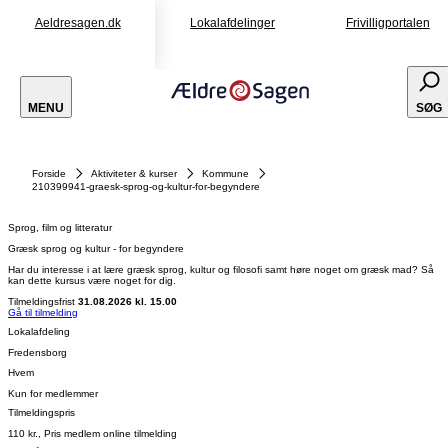
Aeldresagen.dk
Lokalafdelinger
Frivilligportalen
MENU
SØG
Forside
Aktiviteter & kurser
Kommune
210399941-graesk-sprog-og-kultur-for-begyndere
Sprog, film og litteratur
Græsk sprog og kultur - for begyndere
Har du interesse i at lære græsk sprog, kultur og filosofi samt høre noget om græsk mad? Så
kan dette kursus være noget for dig.
Tilmeldingsfrist
31.08.2026 kl. 15.00
Gå til tilmelding
Lokalafdeling
Fredensborg
Hvem
Kun for medlemmer
Tilmeldingspris
110 kr., Pris medlem online tilmelding