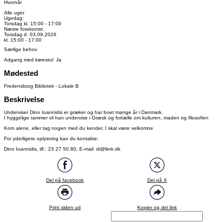
Hvornår
Alle uger
Ugedag:
Torsdag kl. 15:00 - 17:00
Næste forekomst:
Torsdag d. 03.09.2026
kl. 15:00 - 17:00
Særlige behov
Adgang med kørestol: Ja
Mødested
Fredensborg Bibliotek - Lokale B
Beskrivelse
Underviser Dino Ioannidis er græker og har boet mange år i Danmark.
I hyggelige rammer vil han undervise i Græsk og fortælle om kulturen, maden og filosofien
Kom alene, eller tag nogen med du kender, I skal være velkomne
For yderligere oplysning kan du kontakte:
Dino Ioannidis, tlf.: 23 27 50 80, E-mail: di@liink.dk
Del på facebook
Del på X
Print siden ud
Kopier og del link