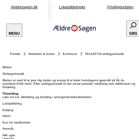
Aeldresagen.dk
Lokalafdelinger
Frivilligportalen
MENU
SØG
Forside
Aktiviteter & kurser
Kommune
561426734-stolegymnastik
Motion
Stolegymnastik
Motion er med til at give dig styrke og energi til at klare hverdagens gøremål så får du
overskud til lidt mere. Efter stolegymnastik er der social samvær, medbring selv drikkevarer og
fortæring.
Tilmelding
Læs om evt. tilmelding og betaling i arrangementsbeskrivelsen.
Lokalafdeling
Esbjerg
Hvem
Kun for medlemmer
Hvornår
Alle uger
Ugedag: