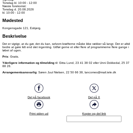
Torsdag kl. 10:00 - 12:00
Næste forekomst:
Torsdag d. 20.08.2026
kl. 10:00 - 12:00
Mødested
Kongensgade 121, Esbjerg.
Beskrivelse
Det er vigtigt, at du gør, det du kan, selvom kræfterne måske ikke rækker så langt. Det er altid
bedre at gøre lidt end slet ingenting. Udfør gerne et eller flere af programmerne flere gange i
løbet af ugen.
Pris
: Gratis.
Yderligere information og tilmelding
til: Gitta Lund, 23 41 38 02 eller Unni Dokkedal, 25 37
88 26.
Arrangementsansvarlig
: Søren Juul Nielsen, 22 50 66 38, lancomes@mail.tele.dk
Del på facebook
Del på X
Print siden ud
Kopier og del link