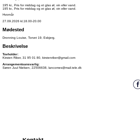
195 kr., Pris for middag og et glas øl, vin eller vand.
195 kr., Pris for middag og et glas øl, vin eller vand.
Hvornår
27.09.2026 kl.18.00-20.00
Mødested
Dronning Louise, Torvet 19, Esbjerg.
Beskrivelse
Tovholder:
Kirsten Riber, 31 95 01 80, kirstenriber@gmail.com
Arrangementsansvarlig:
Søren Juul Nielsen, 22506638, lancomes@mail.tele.dk
Kontakt