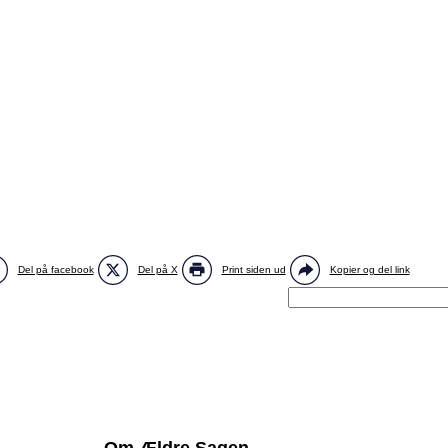
Del på facebook
Del på X
Print siden ud
Kopier og del link
Om Ældre Sagen