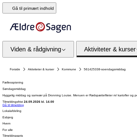
Gå til primært indhold
Viden & rådgivning
Aktiviteter & kurser
Forside
Aktiviteter & kurser
Kommune
561425338-soendagsmiddag
Fællesspisning
Søndagsmiddag
Hyggelig middag og samvær på Dronning Louise. Menuen er Rødspættefileter m/ kartofler og per
Tilmeldingsfrist
24.09.2026 kl. 14.00
Gå til tilmelding
Lokalafdeling
Esbjerg
Hvem
For alle
Tilmeldingspris