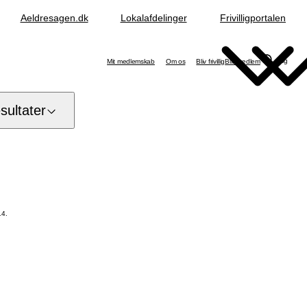
Aeldresagen.dk
Lokalafdelinger
Frivilligportalen
Søg
Mit medlemskab
Om os
Bliv frivillig
Bliv medlem
ultater
14.