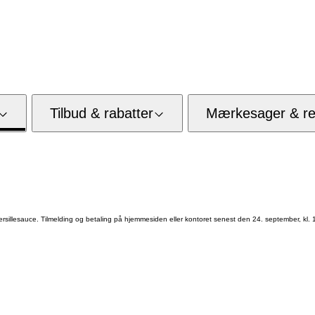
Tilbud & rabatter
Mærkesager & res
sillesauce. Tilmelding og betaling på hjemmesiden eller kontoret senest den 24. september, kl. 