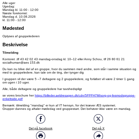
Alle uger
Ugedag:
Mandag kl. 11:00 - 12:00
Næste forekomst:
Mandag d. 10.08.2026
kl. 11:00 - 12:00
Mødested
Oplyses af gruppelederen
Beskrivelse
Tilmelding
Kontoret .tlf 43 42 02 43 mandag-onsdag kl. 10–12 eller Anny Schou, tlf 26 80 61 21
socialhuman@aes 153.dk
Du kan nu blive del af en gruppe, hvor du sammen med andre, som står i samme situation og
med to gruppeledere, kan tale om de ting, der tynger dig
I gruppen vil der være 5 –7 deltagere og 2 gruppeledere, og forløbet vil være 2 timer 1 gang
om ugen i 10 uger.
Alle, både deltagere og gruppeledere har tavshedspligt
se vores brochure her
https://billeder.aeldresagen.dk/cdn/5FPFH7M/sorg-og-livsmodsgruppe-
enkeltside.pdf
Bemærk: tilmelding "mandag" er kun af IT hensyn, for det kræver ÆS systemet.
Grupper dannes og aftaler mødedag ved gruppestart. Det behøver ikke være en mandag.
Del på facebook
Del på X