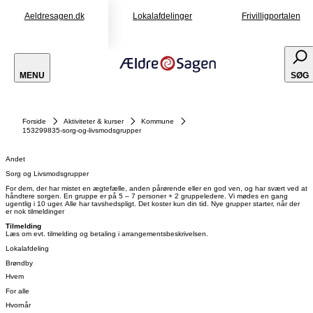
Aeldresagen.dk
Lokalafdelinger
Frivilligportalen
MENU
SØG
Forside
Aktiviteter & kurser
Kommune
153299835-sorg-og-livsmodsgrupper
Andet
Sorg og Livsmodsgrupper
For dem, der har mistet en ægtefælle, anden pårørende eller en god ven, og har svært ved at
håndtere sorgen. En gruppe er på 5 – 7 personer + 2 gruppeledere. Vi mødes en gang
ugentlig i 10 uger. Alle har tavshedspligt. Det koster kun din tid. Nye grupper starter, når der
er nok tilmeldinger
Tilmelding
Læs om evt. tilmelding og betaling i arrangementsbeskrivelsen.
Lokalafdeling
Brøndby
Hvem
For alle
Hvornår