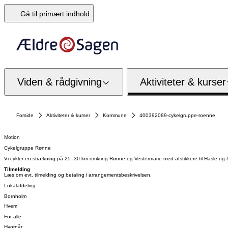
Gå til primært indhold
Viden & rådgivning
Aktiviteter & kurser
Forside
Aktiviteter & kurser
Kommune
400392089-cykelgruppe-roenne
Motion
Cykelgruppe Rønne
Vi cykler en strækning på 25–30 km omkring Rønne og Vestermarie med afstikkere til Hasle og 
Tilmelding
Læs om evt. tilmelding og betaling i arrangementsbeskrivelsen.
Lokalafdeling
Bornholm
Hvem
For alle
Hvornår