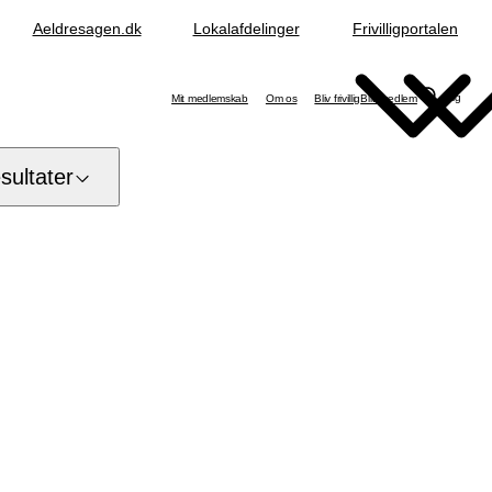
Aeldresagen.dk
Lokalafdelinger
Frivilligportalen
Søg
Mit medlemskab
Om os
Bliv frivillig
Bliv medlem
ultater