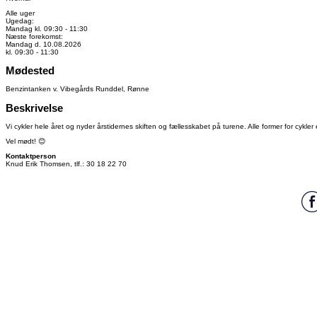
Alle uger
Ugedag:
Mandag kl. 09:30 - 11:30
Næste forekomst:
Mandag d. 10.08.2026
kl. 09:30 - 11:30
Mødested
Benzintanken v. Vibegårds Runddel, Rønne
Beskrivelse
Vi cykler hele året og nyder årstidernes skiften og fællesskabet på turene. Alle former for cykler
Vel mødt! 😊
Kontaktperson
Knud Erik Thomsen, tlf.: 30 18 22 70