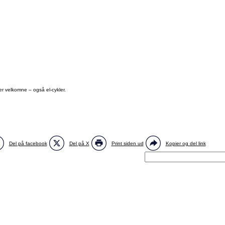
 er velkomne – også el-cykler.
Del på facebook
Del på X
Print siden ud
Kopier og del link