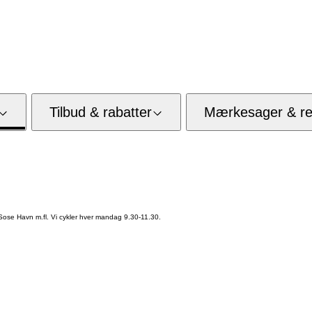
Tilbud & rabatter
Mærkesager & res
Sose Havn m.fl. Vi cykler hver mandag 9.30-11.30.