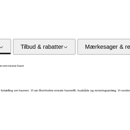
Tilbud & rabatter
Mærkesager & res
ger-om-nexoe-havn
ortælling om havnen. Vi ser Bornholms eneste havnelift, husbåde og rensningsanlæg. Vi runder af 