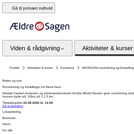
Gå til primært indhold
Viden & rådgivning
Aktiviteter & kurser
Forside
Aktiviteter & kurser
Kommune
400362304-rundvisning-og-fortaellin
Rejser og ture
Rundvisning og fortællinger om Nexø Havn
Direktør Carsten Andersen og administrationsleder Annika Westh-Hansen giver rundvisning med f
havnen byder på. Gåtur på 1-1,5 km.
Tilmeldingsfrist
22.08.2026 kl. 14.00
Gå til tilmelding
Lokalafdeling
Bornholm
Hvem
For alle