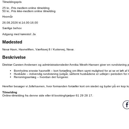
Tilmeldingspris
25 kr., Pris medlem online tilmelding
50 kr., Pris ikke-medlem online tilmelding
Hvornår
26.08.2026 kl.14.00-16.00
Særlige behov
Adgang med kørestol: Ja
Mødested
Nexø Havn, Havneliften, Værftsvej 8 / Kuttervej, Nexø.
Beskrivelse
Direktør Carsten Andersen og administrationsleder Annika Westh-Hansen giver en rundvisning 
Bornholms eneste havnelift – kort fortælling om liften samt mulighed for at se et løft af
Husbåde – indvendig rundvisning (udgår, såfremt husbådene er udlejet i perioden for r
Rensningsanlæg – hvordan det fungerer.
Herefter besøger vi Jollehavnen, hvor formanden fortæller kort om stedet og byder på en kop kaf
Tilmelding
Online-tilmelding fra denne side eller til bookinghjælper 61 29 28 17.