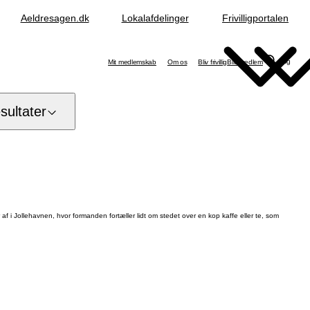
Aeldresagen.dk
Lokalafdelinger
Frivilligportalen
Søg
Mit medlemskab
Om os
Bliv frivillig
Bliv medlem
ultater
i Jollehavnen, hvor formanden fortæller lidt om stedet over en kop kaffe eller te, som