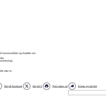
på havneområdet og fortæller om:
 båd.
undvisning).
fe eller te.
Del på facebook
Del på X
Print siden ud
Kopier og del link