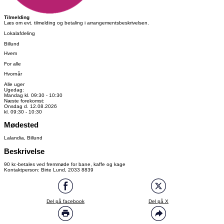
Tilmelding
Læs om evt. tilmelding og betaling i arrangementsbeskrivelsen.
Lokalafdeling
Billund
Hvem
For alle
Hvornår
Alle uger
Ugedag:
Mandag kl. 09:30 - 10:30
Næste forekomst:
Onsdag d. 12.08.2026
kl. 09:30 - 10:30
Mødested
Lalandia, Billund
Beskrivelse
90 kr.-betales ved fremmøde for bane, kaffe og kage
Kontaktperson: Birte Lund, 2033 8839
Del på facebook
Del på X