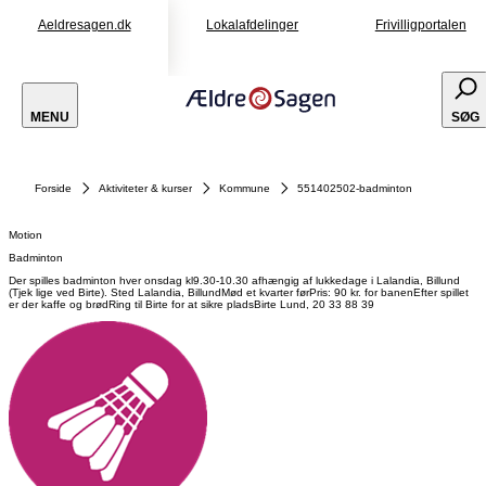
Aeldresagen.dk
Lokalafdelinger
Frivilligportalen
MENU
SØG
Forside
Aktiviteter & kurser
Kommune
551402502-badminton
Motion
Badminton
Der spilles badminton hver onsdag kl9.30-10.30 afhængig af lukkedage i Lalandia, Billund
(Tjek lige ved Birte). Sted Lalandia, BillundMød et kvarter førPris: 90 kr. for banenEfter spillet
er der kaffe og brødRing til Birte for at sikre pladsBirte Lund, 20 33 88 39