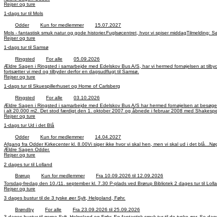
Rejser og ture
1-dags tur til Mols
Odder
Kun for medlemmer
15.07.2027
Mols - fantastisk smuk natur og gode historier.Fuglsøcentret, hvor vi spiser middagTilmelding: Sø
Rejser og ture
1-dags tur til Samsø
Ringsted
For alle
05.09.2026
Ældre Sagen i Ringsted i samarbejde med Edelskov Bus A/S, har vi hermed fornøjelsen at tilbyde
fortsætter vi med og tilbyder derfor en dagsudflugt til Samsø.
Rejser og ture
1-dags tur til Skuespillerhuset og Home of Carlsberg
Ringsted
For alle
03.10.2026
Ældre Sagen i Ringsted i samarbejde med Edelskov Bus A/S har hermed fornøjelsen at besøge 
i alt 20.000 m2. Det stod færdigt den 1. oktober 2007 og åbnede i februar 2008 med Shakespear
den helt nye 3.000m2 selvguidet rejse gennem historien om familien Jacobsen.
Rejser og ture
1-dags tur Ud i det Blå
Odder
Kun for medlemmer
14.04.2027
Afgang fra Odder Kirkecenter kl. 8.00Vi siger ikke hvor vi skal hen, men vi skal ud i det blå...N
Ældre Sagen Odder.
Rejser og ture
2 dages tur til Lolland
Brørup
Kun for medlemmer
Fra 10.09.2026 til 12.09.2026
Rejser og ture
3 dages bustur til de 3 tyske øer Sylt, Helgoland, Føhr.
Brøndby
For alle
Fra 23.09.2026 til 25.09.2026
3 dages bustur til øerne Sylt, Helg