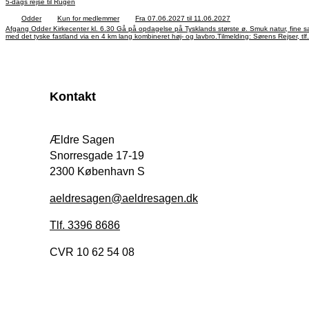
5-dags rejse til Rügen
Odder
Kun for medlemmer
Fra 07.06.2027 til 11.06.2027
Afgang Odder Kirkecenter kl. 6.30 Gå på opdagelse på Tysklands største ø. Smuk natur, fine sandstrande, gamle eksklusive badebyer og fiskerlandsbyer med stråtækte huse kendetegner denne charmerende ø. Rügen er 52 km lang og 41 km bred. Den var en del af DDR og forbindes
med det tyske fastland via en 4 km lang kombineret høj- og lavbro.Tilmelding: Sørens Rejser, tlf.
Kontakt
Ældre Sagen
Snorresgade 17-19
2300 København S
aeldresagen@aeldresagen.dk
Tlf. 3396 8686
CVR 10 62 54 08