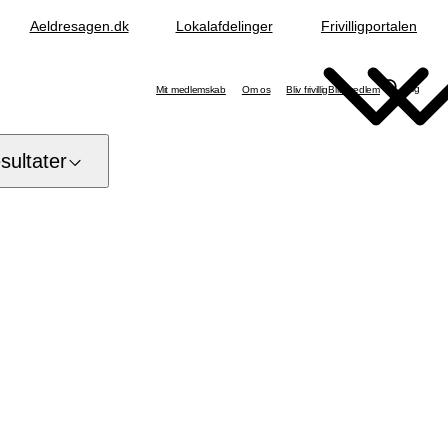
Aeldresagen.dk
Lokalafdelinger
Frivilligportalen
Søg
Mit medlemskab
Om os
Bliv frivillig
Bliv medlem
ultater