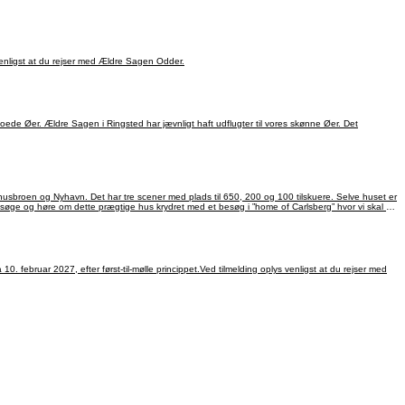
s venligst at du rejser med Ældre Sagen Odder.
ede Øer. Ældre Sagen i Ringsted har jævnligt haft udflugter til vores skønne Øer. Det
broen og Nyhavn. Det har tre scener med plads til 650, 200 og 100 tilskuere. Selve huset er
søge og høre om dette prægtige hus krydret med et besøg i ”home of Carlsberg” hvor vi skal se
0. februar 2027, efter først-til-mølle princippet.Ved tilmelding oplys venligst at du rejser med