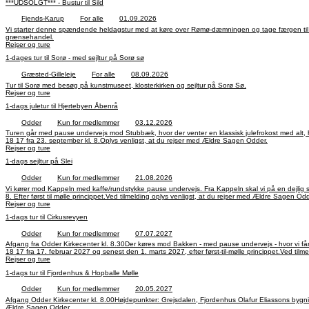
***UDSOLGT*** - Bustur til Sild
Fjends-Karup
For alle
01.09.2026
Vi starter denne spændende heldagstur med at køre over Rømø-dæmningen og tage færgen til Sild (p
grænsehandel.
Rejser og ture
1-dages tur til Sorø - med sejltur på Sorø sø
Græsted-Gilleleje
For alle
08.09.2026
Tur til Sorø med besøg på kunstmuseet, klosterkirken og sejltur på Sorø Sø.
Rejser og ture
1-dags juletur til Hjertebyen Åbenrå
Odder
Kun for medlemmer
03.12.2026
Turen går med pause undervejs mod Stubbæk, hvor der venter en klassisk julefrokost med alt, hvad
18 17 fra 23. september kl. 8.Oplys venligst, at du rejser med Ældre Sagen Odder.
Rejser og ture
1-dags sejltur på Slei
Odder
Kun for medlemmer
21.08.2026
Vi kører mod Kappeln med kaffe/rundstykke pause undervejs. Fra Kappeln skal vi på en dejlig sejlt
8. Efter først til mølle princippet.Ved tilmelding oplys venligst, at du rejser med Ældre Sagen Odd
Rejser og ture
1-dags tur til Cirkusrevyen
Odder
Kun for medlemmer
07.07.2027
Afgang fra Odder Kirkecenter kl. 8.30Der køres mod Bakken - med pause undervejs - hvor vi får 
18 17 fra 17. februar 2027 og senest den 1. marts 2027, efter først-til-mølle princippet.Ved til
Rejser og ture
1-dags tur til Fjordenhus & Hopballe Mølle
Odder
Kun for medlemmer
20.05.2027
Afgang Odder Kirkecenter kl. 8.00Højdepunkter: Grejsdalen, Fjordenhus Olafur Eliassons bygnings
Ældre Sagen Odder.