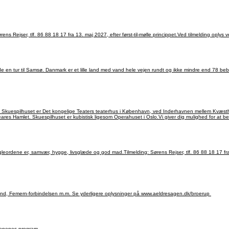
rens Rejser, tlf. 86 88 18 17 fra 13. maj 2027, efter først-til-mølle princippet.Ved tilmelding oply
 en tur til Samsø. Danmark er et lille land med vand hele vejen rundt og ikke mindre end 78 bebo
Skuespilhuset er Det kongelige Teaters teaterhus i København, ved Inderhavnen mellem Kvæsthus
es Hamlet. Skuespilhuset er kubistisk ligesom Operahuset i Oslo.Vi giver dig mulighed for at be
øgleordene er, samvær, hygge, livsglæde og god mad.Tilmelding: Sørens Rejser, tlf. 86 88 18 17 fra 1
Torsdag-fredag den 10./11. september kl. 7.30 P-plads ved Brørup Bibliotek 2 dages tur til Lolland, Femern-forbindelsen m.m. Se yderligere oplysninger på www.aeldresagen.dk/broerup
oland og Føhr. En fantastisk smuk tur til de tyske øer. Se dagenenes program.